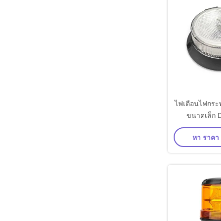
ไฟเตือนไฟกระ
ขนาดเล็ก 
สัญญาณ
หา ราคา ที