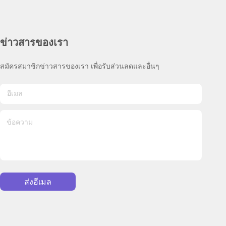
ข่าวสารของเรา
สมัครสมาชิกข่าวสารของเรา เพื่อรับส่วนลดและอื่นๆ
ส่งอีเมล