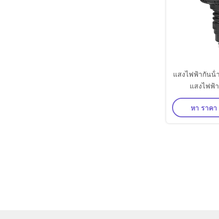
แสงไฟฟ้ากันน้ํ
แสงไฟฟ้า
หา ราคา ที