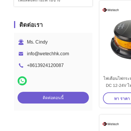
ไฟแสดงสถานะด้านข้าง
ติดต่อเรา
Ms. Cindy
info@wetechhk.com
+8613924120087
ไฟเตือนไฟกระ
DC 12-24V 
ติดต่อตอนนี้
หา ราคา ที