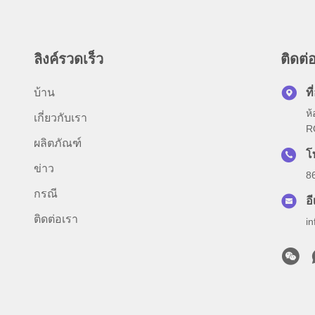
ลิงค์รวดเร็ว
ติดต่อ
บ้าน
ที่
ห
เกี่ยวกับเรา
R
ผลิตภัณฑ์
โ
ข่าว
8
กรณี
อ
ติดต่อเรา
i