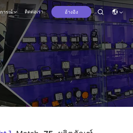
ติดต่อเรา
อ้างอิง
ุการณ์