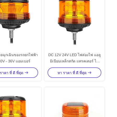
ยฉุกเฉินของรถยกไฟฟ้า
DC 12V 24V LED ไฟส่องไฟ แอลู
0V - 36V แอมเบอร์
มิเนียมเหล็กสกัด แทรคเตอร์ ไฟ
ส่องไฟ
าคา ที่ ดี ที่สุด
หา ราคา ที่ ดี ที่สุด