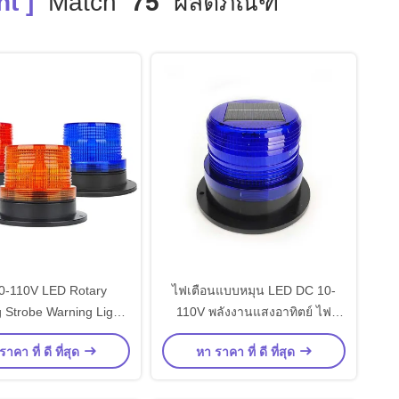
t ]
Match
75
ผลิตภัณฑ์
0-110V LED Rotary
ไฟเตือนแบบหมุน LED DC 10-
g Strobe Warning Light
110V พลังงานแสงอาทิตย์ ไฟ
แสงส่องไฟฟ้า
สัญญาณไฟกระพริบสีน้ำเงิน
าคา ที่ ดี ที่สุด
หา ราคา ที่ ดี ที่สุด