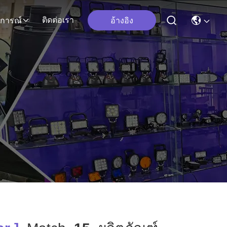
ติดต่อเรา
อ้างอิง
ุการณ์