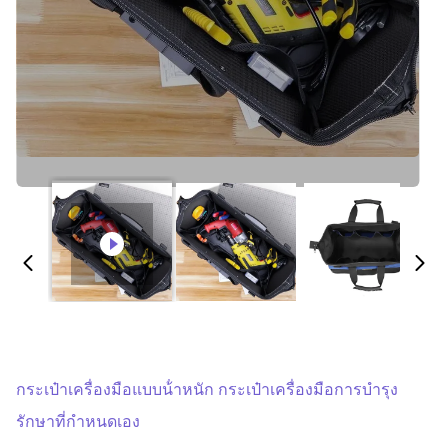
กระเป๋าเครื่องมือแบบน้ําหนัก กระเป๋าเครื่องมือการบํารุง
รักษาที่กําหนดเอง