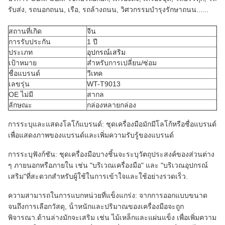
รับส่ง, รถนอกถนน, เรือ, รถล้างถนน, วิศวกรรมบํารุงรักษาถนน......
สถานที่เกิด
จีน
การรับประกัน
1 ปี
ประเภท
อุปกรณ์เสริม
เป้าหมาย
สําหรับการเปลี่ยน/ซ่อม
ชื่อแบรนด์
วีเทค
เลขรุ่น
WT-T9013
OE ไม่มี
สากล
ลักษณะ
กล่องหลายกล่อง
การระบุและแสดง
โลโก้แบรนด์: ชุดเครื่องมือมักมีโลโก้หรือชื่อแบรนด์
เพื่อแสดงภาพของแบรนด์และเพิ่มความรับรู้ของแบรนด์
การระบุฟังก์ชัน: ชุดเครื่องมือบางชิ้นจะระบุวัตถุประสงค์ของส่วนต่าง
ๆ ภายนอกหรือภายใน เช่น "บริเวณเครื่องมือ" และ "บริเวณอุปกรณ์
เสริม"ที่สะดวกสําหรับผู้ใช้ในการเข้าใจและใช้อย่างรวดเร็ว.
ความสามารถในการแบกหน่วยที่แข็งแกร่ง: จากการออกแบบขนาด
จนถึงการเลือกวัสดุ, น้ําหนักและปริมาณของเครื่องมือจะถูก
พิจารณา.
ด้านล่างมักจะเสริม เช่น ไม้เหล็กและแผ่นแข็ง เพื่อเพิ่มความ