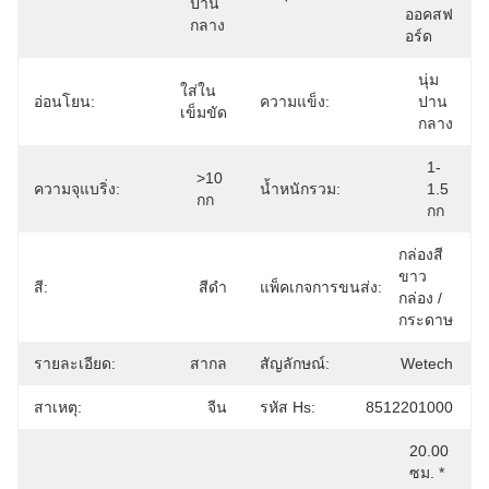
ปาน
ออคสฟ
กลาง
อร์ด
นุ่ม
ใส่ใน
อ่อนโยน:
ความแข็ง:
ปาน
เข็มขัด
กลาง
1-
>10 
ความจุแบริ่ง:
น้ำหนักรวม:
1.5 
กก
กก
กล่องสี
ขาว
สี:
สีดำ
แพ็คเกจการขนส่ง:
กล่อง / 
กระดาษ
รายละเอียด:
สากล
สัญลักษณ์:
Wetech
สาเหตุ:
จีน
รหัส Hs:
8512201000
20.00 
ซม. * 