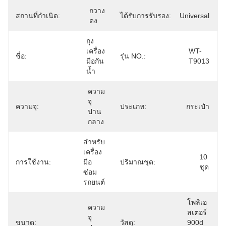
กวาง
สถานที่กำเนิด:
ได้รับการรับรอง:
Universal
ดง
ถุง
เครื่อง
WT-
ชื่อ:
รุ่น NO.:
มือกัน
T9013
น้ำ
ความ
จุ
ความจุ:
ประเภท:
กระเป๋า
ปาน
กลาง
สําหรับ
เครื่อง
10 
การใช้งาน:
มือ
ปริมาณชุด:
ชุด
ซ่อม
รถยนต์
โพลิเอ
ความ
สเตอร์ 
จุ
ขนาด:
วัสดุ:
900d 