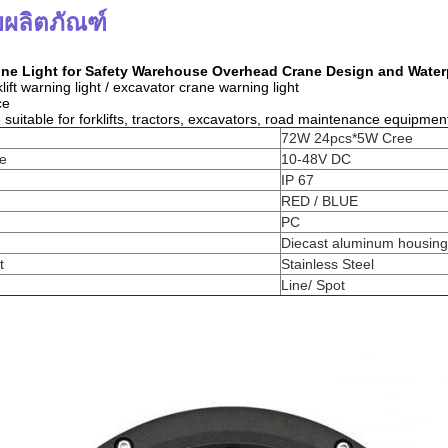
ผลิตภัณฑ์
ne Light for Safety Warehouse Overhead Crane Design and Water
klift warning light / excavator crane warning light
ce
 suitable for forklifts, tractors, excavators, road maintenance equipm
72W 24pcs*5W Cree
ge
10-48V DC
IP 67
RED / BLUE
PC
Diecast aluminum housing
t
Stainless Steel
Line/ Spot