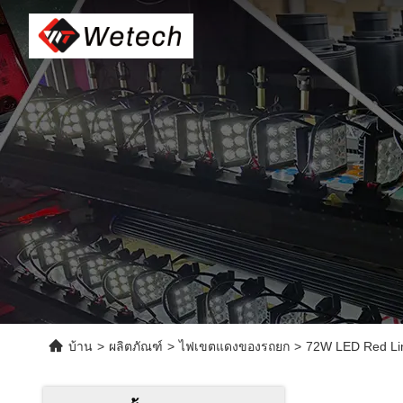
บ้าน
>
ผลิตภัณฑ์
>
ไฟเขตแดงของรถยก
>
72W LED Red Lin