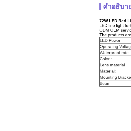
คำอธิบาย
72W LED Red Li
LED line light for
ODM OEM servi
The products are
LED Power
Operating Volta
Waterproof rate
Color :
Lens material
Material:
Mounting Bracke
Beam