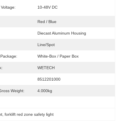
 Voltage:
10-48V DC
Red / Blue
Diecast Aluminum Housing
Line/Spot
 Package:
White-Box / Paper Box
k:
WETECH
8512201000
ross Weight:
4.000kg
ht
, 
forklift red zone safety light