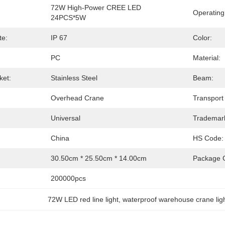
72W High-Power CREE LED 
Operating
24PCS*5W
te:
IP 67
Color:
PC
Material:
ket:
Stainless Steel
Beam:
Overhead Crane
Transport
Universal
Trademar
China
HS Code:
30.50cm * 25.50cm * 14.00cm
Package G
200000pcs
72W LED red line light
, 
waterproof warehouse crane lig