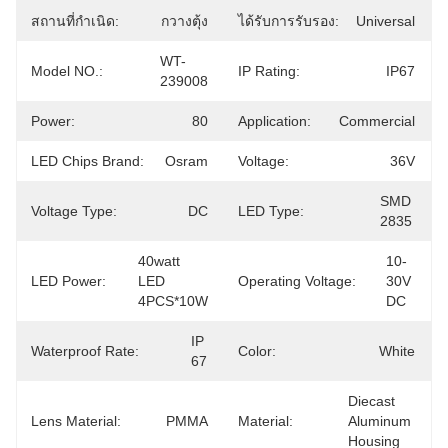
สถานที่กำเนิด:
กวางตุ้ง
ได้รับการรับรอง:
Universal
WT-
Model NO.:
IP Rating:
IP67
239008
Power:
80
Application:
Commercial
LED Chips Brand:
Osram
Voltage:
36V
SMD 
Voltage Type:
DC
LED Type:
2835
40watt 
10-
LED Power:
LED 
Operating Voltage:
30V 
4PCS*10W
DC
IP 
Waterproof Rate:
Color:
White
67
Diecast 
Lens Material:
PMMA
Material:
Aluminum 
Housing