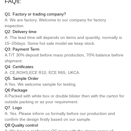
FAQs:
Q1: Factory or trading company?
A: We are factory. Welcome to our company for factory
inspection.
Q2: Delivery time
A: The lead time will depends on items and quantity, normally is
15~20days. Some hot sale model we keep stock.
Q3: Payment Term
A:
T/T
30% deposit before mass production, 70% balance before
shipment.
Q4: Certificates
A: CE,ROHS,ECE R10, ECE R65, UKCA.
Q5. Sample Order
A:Yes. We welcome sample for testing.
Q6:Package
A:Packed with white box or double blister then with the carton for
outside packing or as your requirement.
Q7. Logo
A: Yes. Please inform us formally before our production and
confirm the design firstly based on our sample.
Q8:Quality control
A: We have a profession QC team with the strong sense of