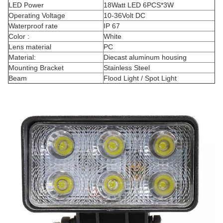
LED Power
18Watt LED 6PCS*3W
Operating Voltage
10-36Volt DC
Waterproof rate
IP 67
Color :
White
Lens material
PC
Material:
Diecast aluminum housing
Mounting Bracket
Stainless Steel
Beam
Flood Light / Spot Light