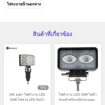
ไฟระบายน้ํานอกทาง
สินค้าที่เกี่ยวข้อง
วิดีโอ
240 องศา ไฟทํางาน LED
ไฟทํางาน LED 20W ไฟน้ํา
54W ไฟช่วย LED กันน้ํา
ท่วมสําหรับรถจักรยานยนต์
SUV ATV Tractor