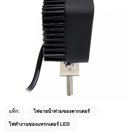
แท็ก:
ไฟฉายน้ําท่วมของตากเตอร์
ไฟทํางานของแทรกเตอร์ LED