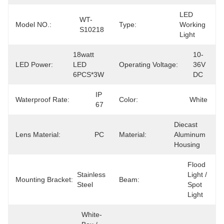
LED 
WT-
Model NO.:
Type:
Working 
S10218
Light
18watt 
10-
LED Power:
LED 
Operating Voltage:
36V 
6PCS*3W
DC
IP 
Waterproof Rate:
Color:
White
67
Diecast 
Lens Material:
PC
Material:
Aluminum 
Housing
Flood 
Stainless 
Light / 
Mounting Bracket:
Beam:
Steel
Spot 
Light
White-