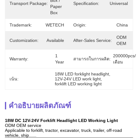
Box / 
Transport Package:
Specification:
Universal
Paper 
Box
Trademark:
WETECH
Origin:
China
ODM 
Customization:
Available
After-Sales Service:
OEM
1 
200000pcs/
Warranty:
สามารถในการผลิต:
Year
เดือน
18W LED forklight headlight
, 
เน้น:
12V-24V LED work light
, 
forklift LED working light
คำอธิบายผลิตภัณฑ์
18W DC 12V-24V Forklift Headlight LED Working Light
ODM OEM service
Applicable to forklift, tractor, excavator, truck, trailer, off-road
vehicle, ship......