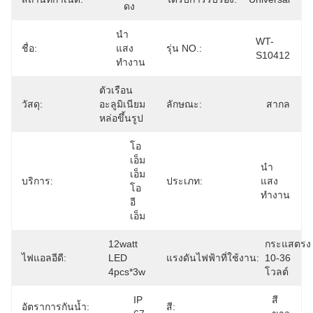
ดง
นำ
WT-
ชื่อ:
แสง
รุ่น NO.:
S10412
ทำงาน
ตัวเรือน
วัสดุ:
อะลูมิเนียม
ลักษณะ:
สากล
หล่อขึ้นรูป
โอ
เอ็ม
นำ
เอ็ม 
บริการ:
ประเภท:
แสง
โอ
ทำงาน
อี
เอ็ม
12watt 
กระแสตรง 
ไฟแอลอีดี:
LED 
แรงดันไฟฟ้าที่ใช้งาน:
10-36 
4pcs*3w
โวลต์
IP 
สี
อัตราการกันน้ำ:
สี: