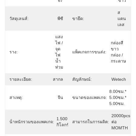
67
ขาว
ส
วัสดุเลนส์:
พีซี
ขายึด:
แตน
เลส
แสง
ไฟ / 
กล่องสี
จุด
ขาว
ราง:
แพ็คเกจการขนส่ง:
ไฟ
กล่อง / 
น้ำ
กระดาษ
ท่วม
รายละเอียด:
สากล
สัญลักษณ์:
Wetech
8.00ซม.* 
สาเหตุ:
จีน
ขนาดของแพคเกจ:
5.00ซม.* 
5.00ซม.
20000pcs 
1.500 
น้ําหนักรวมของแพคเกจ:
สามารถในการผลิต:
ต่อ 
กิโลกรัม
MOMTH