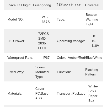
Place Of Origin:
Guangdong
ได้รับการรับรอง:
Universal
Beacon 
WT-
Model NO.:
Type:
Warning 
357S
Light
72PCS 
DC 
SMD 
LED Power:
Operating Voltage:
10-
2835 
110V
LEDs
Waterproof Rate:
IP67
Color:
Amber/Red/Blue/White
Screw 
Flashing 
Fixed Way:
Mounted 
Function:
Pattern
Type
White-
Cover-
Box / 
Materials:
PC,Base-
Transport Package:
Paper 
ABS
Box