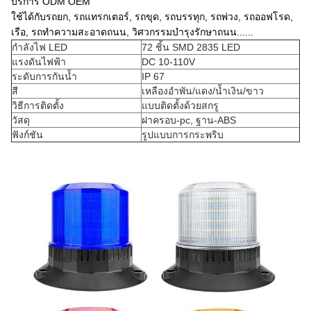
บริการ ODM OEM
ใช้ได้กับรถยก, รถแทรกเตอร์, รถขุด, รถบรรทุก, รถพ่วง, รถออฟโรด,
เรือ, รถทำความสะอาดถนน, วิศวกรรมบำรุงรักษาถนน......
กำลังไฟ LED
72 ชิ้น SMD 2835 LED
แรงดันไฟฟ้า
DC 10-110V
ระดับการกันน้ำ
IP 67
สี
เหลืองอำพัน/แดง/น้ำเงิน/ขาว
วิธีการติดตั้ง
แบบติดตั้งด้วยสกรู
วัสดุ
ฝาครอบ-pc, ฐาน-ABS
ฟังก์ชัน
รูปแบบการกระพริบ