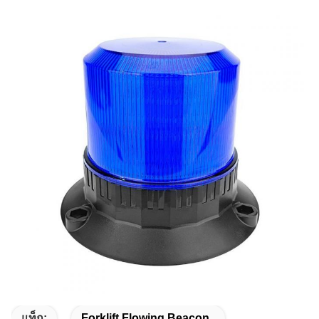
แท็ก:
Forklift Flowing Beacon