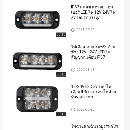
IP67 แฟลช สตรอบ แอม
เบอร์ LED ไฟ 12V 24V ไฟ
สตรอบรถบรรทุก
ไฟแฟลชรถบรรทุก
2025-08-28
00:10
ไฟเตือนแบบกระพริบด้าน
ข้าง 12V - 24V LED ไฟ
สัญญาณเตือน IP67
ไฟแฟลชรถบรรทุก
2025-08-28
00:10
12-24V LED สตรอบ ไฟ
เตือน IP67 สตรอบ ไฟสําห
รับรถบรรทุก
ไฟแฟลชรถบรรทุก
2025-08-28
00:10
ไฟฉายฉุกเฉินรถบรรทุกไฟ