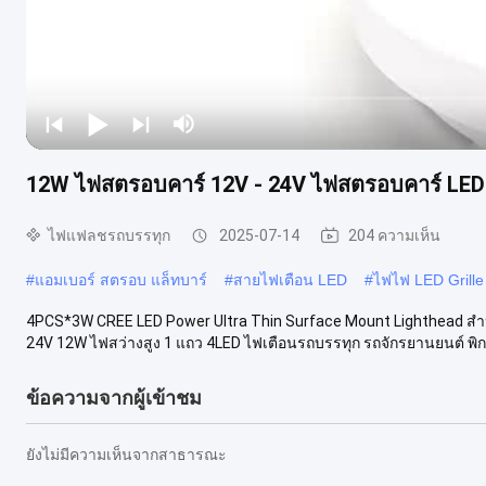
12W ไฟสตรอบคาร์ 12V - 24V ไฟสตรอบคาร์ LED น
ไฟแฟลชรถบรรทุก
2025-07-14
204 ความเห็น
#
แอมเบอร์ สตรอบ แล็ทบาร์
#
สายไฟเตือน LED
#
ไฟไฟ LED Grille
4PCS*3W CREE LED Power Ultra Thin Surface Mount Lighthead สํา
24V 12W ไฟสว่างสูง 1 แถว 4LED ไฟเตือนรถบรรทุก รถจักรยานยนต์ พิกอั
ข้อความจากผู้เข้าชม
ยังไม่มีความเห็นจากสาธารณะ