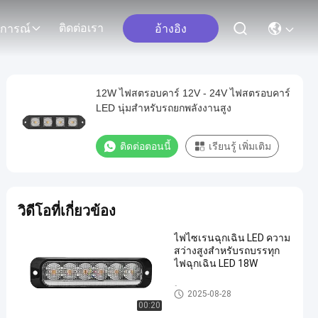
ติดต่อเรา
อ้างอิง
ุการณ์
12W ไฟสตรอบคาร์ 12V - 24V ไฟสตรอบคาร์
LED นุ่มสําหรับรถยกพลังงานสูง
ติดต่อตอนนี้
เรียนรู้ เพิ่มเติม
วิดีโอที่เกี่ยวข้อง
ไฟไซเรนฉุกเฉิน LED ความ
สว่างสูงสำหรับรถบรรทุก
ไฟฉุกเฉิน LED 18W
ไฟแฟลชรถบรรทุก
2025-08-28
00:20